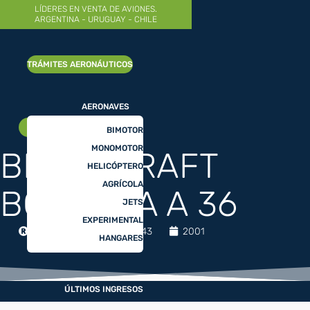
LÍDERES EN VENTA DE AVIONES.
ARGENTINA - URUGUAY - CHILE
AÑO 2001
|
ÚNICO
TRÁMITES AERONÁUTICOS
AERONAVES
MONOMOTOR
BIMOTOR
MONOMOTOR
BEECHCRAFT
HELICÓPTERO
AGRÍCOLA
BONANZA A 36
JETS
EXPERIMENTAL
BEECHCRAFT
25043
2001
HANGARES
ÚLTIMOS INGRESOS