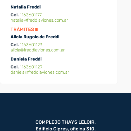
Natalia Freddi
Cel.
1163601177
natalia@freddiaviones.com.ar
TRÁMITES ■
Alicia Rugolo de Freddi
Cel.
1163601123
alicia@freddiaviones.com.ar
Daniela Freddi
Cel.
1163601129
daniela@freddiaviones.com.ar
COMPLEJO THAYS LELOIR.
Edificio Cipres, oficina 310.