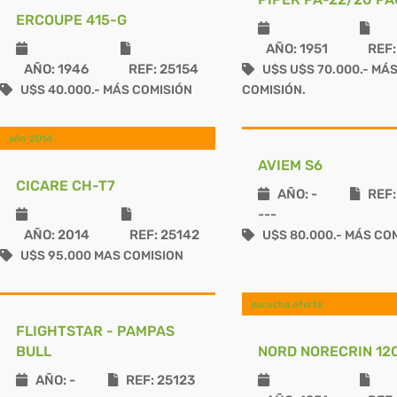
ERCOUPE 415-G
AÑO: 1951
REF:
AÑO: 1946
REF: 25154
U$S U$S 70.000.- MÁ
U$S 40.000.- MÁS COMISIÓN
COMISIÓN.
año 2014
AVIEM S6
CICARE CH-T7
AÑO: -
REF:
---
AÑO: 2014
REF: 25142
U$S 80.000.- MÁS CO
U$S 95.000 MAS COMISION
escucha oferta
FLIGHTSTAR - PAMPAS
BULL
NORD NORECRIN 120
AÑO: -
REF: 25123