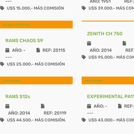
---
AÑO: 1951
REF:
U$S 15.000.- MÁS COMISIÓN
U$S 39.000.- MÁS COM
en país limítrofe
ZENITH CH 750
RANS CHAOS S9
AÑO: -
REF: 25115
AÑO: 2014
REF:
---
U$S 95.000.- MÁS COM
U$S 25.000.- MÁS COMISIÓN
muy bueno
muy bueno
RANS S12s
EXPERIMENTAL PA1
AÑO: -
REF:
AÑO: 2014
REF: 25119
---
U$S 44.500.- MÁS COMISIÓN.
U$S 43.000.- MÁS COM