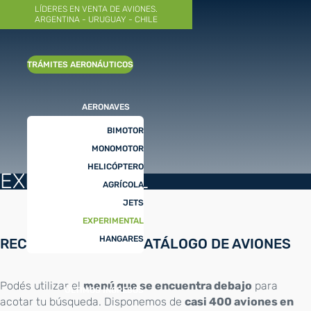
LÍDERES EN VENTA DE AVIONES.
ARGENTINA - URUGUAY - CHILE
TRÁMITES AERONÁUTICOS
AERONAVES
BIMOTOR
MONOMOTOR
HELICÓPTERO
EXPERIMENTAL
AGRÍCOLA
JETS
EXPERIMENTAL
HANGARES
RECORRÉ NUESTRO CATÁLOGO DE AVIONES
Podés utilizar el
menú que se encuentra debajo
para
ÚLTIMOS INGRESOS
acotar tu búsqueda. Disponemos de
casi 400 aviones en