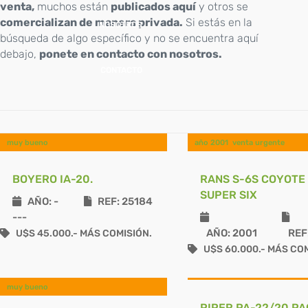
venta,
muchos están
publicados aquí
y otros se
comercializan de manera privada.
Si estás en la
NOSOTROS
búsqueda de algo específico y no se encuentra aquí
debajo,
ponete en contacto con nosotros.
CONTACTO
muy bueno
año 2001
venta urgente
BOYERO IA-20.
RANS S-6S COYOTE 
SUPER SIX
AÑO: -
REF: 25184
---
AÑO: 2001
REF:
U$S 45.000.- MÁS COMISIÓN.
U$S 60.000.- MÁS COM
muy bueno
PIPER PA-22/20 P