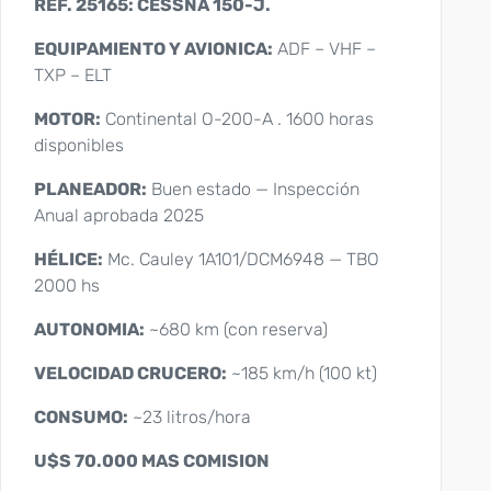
REF. 25165
: CESSNA 150-J.
EQUIPAMIENTO Y AVIONICA:
ADF – VHF –
TXP – ELT
MOTOR:
Continental O-200-A . 1600 horas
disponibles
PLANEADOR:
Buen estado — Inspección
Anual aprobada 2025
H
ÉLICE:
Mc. Cauley 1A101/DCM6948 — TBO
2000 hs
AUTONOMIA:
~680 km (con reserva)
VELOCIDAD CRUCERO:
~185 km/h (100 kt)
CONSUMO:
~23 litros/hora
U$S 70.000 MAS COMISION