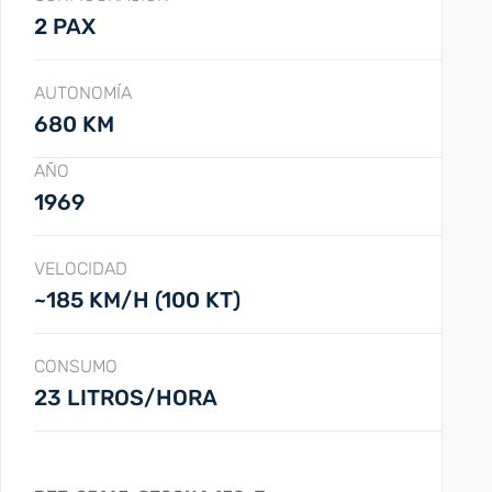
2 PAX
AUTONOMÍA
680 KM
AÑO
1969
VELOCIDAD
~185 KM/H (100 KT)
CONSUMO
23 LITROS/HORA