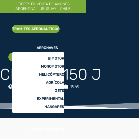
LÍDERES EN VENTA DE AVIONES.
ARGENTINA - URUGUAY - CHILE
MUY BUENO
TRÁMITES AERONÁUTICOS
AERONAVES
MONOMOTOR
BIMOTOR
MONOMOTOR
CESSNA 150 J
HELICÓPTERO
AGRÍCOLA
CESSNA
25165
1969
JETS
EXPERIMENTAL
HANGARES
ÚLTIMOS INGRESOS