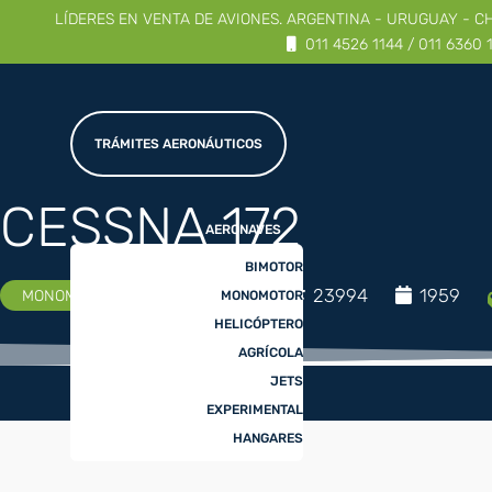
LÍDERES EN VENTA DE AVIONES. ARGENTINA - URUGUAY - C
MUY BUENO
|
NUEVO VALOR
011 4526 1144 / 011 6360 
TRÁMITES AERONÁUTICOS
CESSNA 172
AERONAVES
BIMOTOR
CESSNA
23994
1959
MONOMOTOR
MONOMOTOR
HELICÓPTERO
AGRÍCOLA
JETS
EXPERIMENTAL
HANGARES