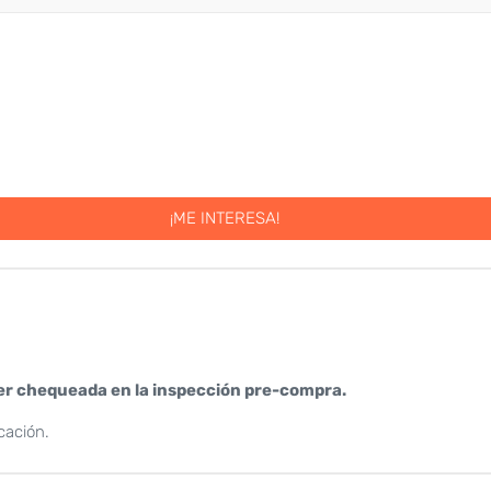
¡ME INTERESA!
er chequeada en la inspección pre-compra.
cación.