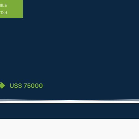
HILE
1123
U$S 75000