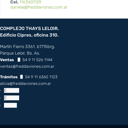
Cel.
1163601129
daniela@freddiaviones.com.ar
COMPLEJO THAYS LELOIR.
Edificio Cipres, oficina 310.
Martín Fierro 3361, b1715brg.
Parque Leloir, Bs. As.
Ventas
54 9 11 526 1144
ventas@freddiaviones.com.ar
Trámites
54 9 11 6360 1123
alicia@freddiaviones.com.ar
Seguir
Seguir
Seguir