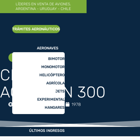
LÍDERES EN VENTA DE AVIONES.
ARGENTINA - URUGUAY - CHILE
MUY BUENO
TRÁMITES AERONÁUTICOS
AERONAVES
AGRÍCOLA
BIMOTOR
MONOMOTOR
CESSNA
HELICÓPTERO
AGRÍCOLA
AGWAGON 300
JETS
EXPERIMENTAL
CESSNA
25024
1978
HANGARES
ÚLTIMOS INGRESOS