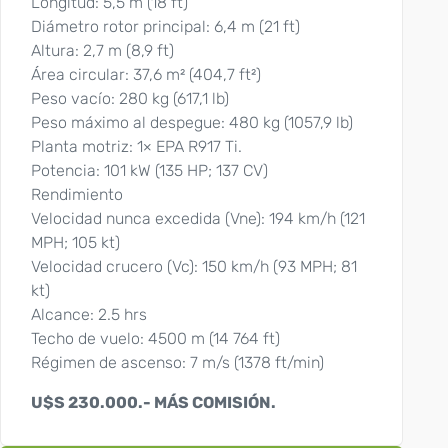
Longitud: 5,5 m (18 ft)
Diámetro rotor principal: 6,4 m (21 ft)
Altura: 2,7 m (8,9 ft)
Área circular: 37,6 m² (404,7 ft²)
Peso vacío: 280 kg (617,1 lb)
Peso máximo al despegue: 480 kg (1057,9 lb)
Planta motriz: 1× EPA R917 Ti.
Potencia: 101 kW (135 HP; 137 CV)
Rendimiento
Velocidad nunca excedida (Vne): 194 km/h (121
MPH; 105 kt)
Velocidad crucero (Vc): 150 km/h (93 MPH; 81
kt)
Alcance: 2.5 hrs
Techo de vuelo: 4500 m (14 764 ft)
Régimen de ascenso: 7 m/s (1378 ft/min)
U$S 230.000.- MÁS COMISIÓN.