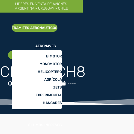
LÍDERES EN VENTA DE AVIONES.
ARGENTINA - URUGUAY - CHILE
AÑO 2024
|
NUEVO
TRÁMITES AERONÁUTICOS
AERONAVES
EXPERIMENTAL
BIMOTOR
MONOMOTOR
CICARE CH8
HELICÓPTERO
AGRÍCOLA
CICARE
23086
----
JETS
EXPERIMENTAL
HANGARES
ÚLTIMOS INGRESOS