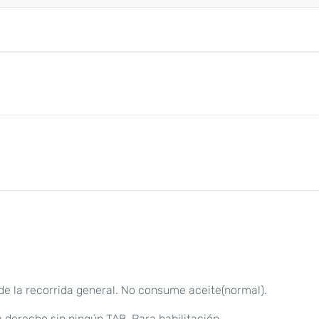
 la recorrida general. No consume aceite(normal).
a derecho sin ningún TAB. Para habilitación.