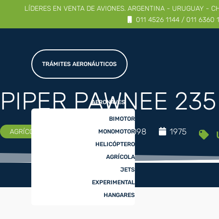
LÍDERES EN VENTA DE AVIONES. ARGENTINA - URUGUAY - C
011 4526 1144 / 011 6360 
TRÁMITES AERONÁUTICOS
PIPER PAWNEE 235
AERONAVES
BIMOTOR
PIPER
24098
1975
AGRÍCOLA
MONOMOTOR
U
HELICÓPTERO
AGRÍCOLA
JETS
EXPERIMENTAL
HANGARES