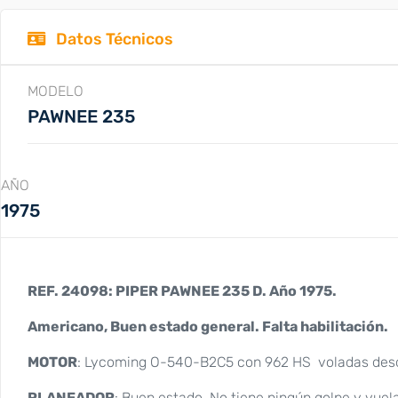
Datos Técnicos
MODELO
PAWNEE 235
AÑO
1975
REF. 24098: PIPER PAWNEE 235 D. Año 1975.
Americano, Buen estado general.
Falta
habilitación.
MOTOR
: Lycoming O-540-B2C5 con 962 HS voladas desde
PLANEADOR
: Buen estado. No tiene ningún golpe y vuel