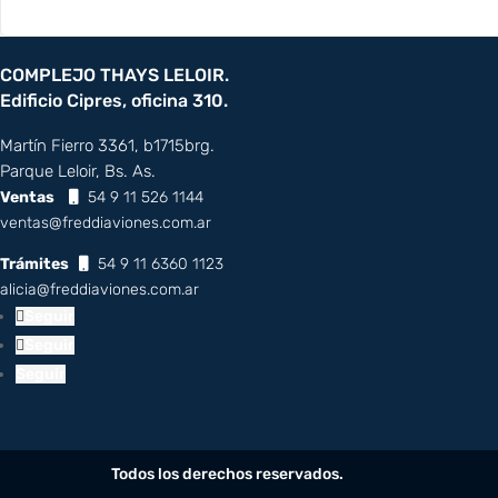
COMPLEJO THAYS LELOIR.
Edificio Cipres, oficina 310.
Martín Fierro 3361, b1715brg.
Parque Leloir, Bs. As.
Ventas
54 9 11 526 1144
ventas@freddiaviones.com.ar
Trámites
54 9 11 6360 1123
alicia@freddiaviones.com.ar
Seguir
Seguir
Seguir
Todos los derechos reservados.