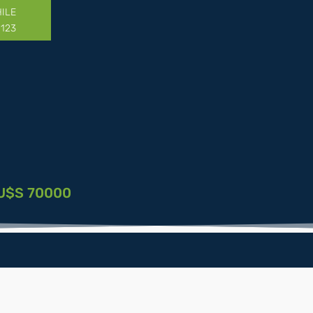
HILE
1123
$S 70000