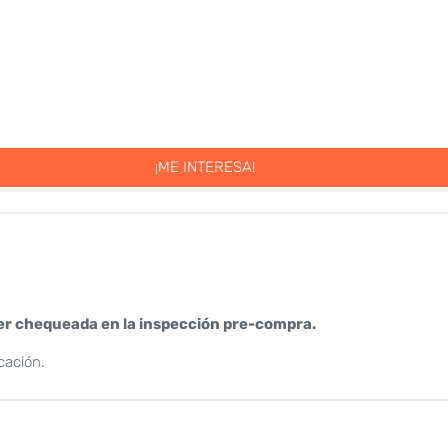
¡ME INTERESA!
er chequeada en la inspección pre-compra.
cación.