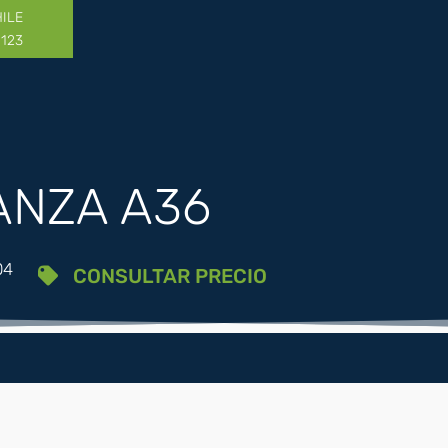
HILE
1123
ANZA A36
04
CONSULTAR PRECIO