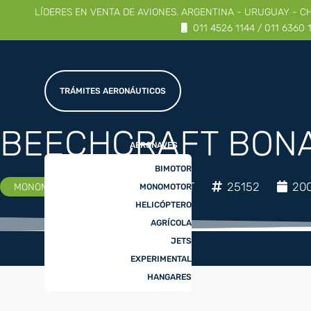
LÍDERES EN VENTA DE AVIONES. ARGENTINA - URUGUAY - C
AÑO 2004
|
EXCELENTE
011 4526 1144 / 011 6360 
TRÁMITES AERONÁUTICOS
BEECHCRAFT BON
AERONAVES
BIMOTOR
BEECHCRAFT
25152
20
MONOMOTOR
MONOMOTOR
HELICÓPTERO
AGRÍCOLA
JETS
EXPERIMENTAL
HANGARES