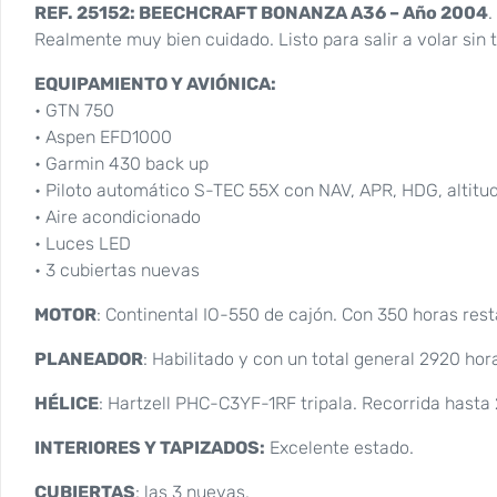
REF. 25152: BEECHCRAFT BONANZA A36 – Año 2004
.
Realmente muy bien cuidado. Listo para salir a volar sin 
EQUIPAMIENTO Y AVIÓNICA:
• GTN 750
• Aspen EFD1000
• Garmin 430 back up
• Piloto automático S-TEC 55X con NAV, APR, HDG, altitud
• Aire acondicionado
• Luces LED
• 3 cubiertas nuevas
MOTOR
: Continental IO-550 de cajón. Con 350 horas rest
PLANEADOR
: Habilitado y con un total general 2920 hor
HÉLICE
: Hartzell PHC-C3YF-1RF tripala. Recorrida hasta
INTERIORES Y TAPIZADOS:
Excelente estado.
CUBIERTAS
: las 3 nuevas.