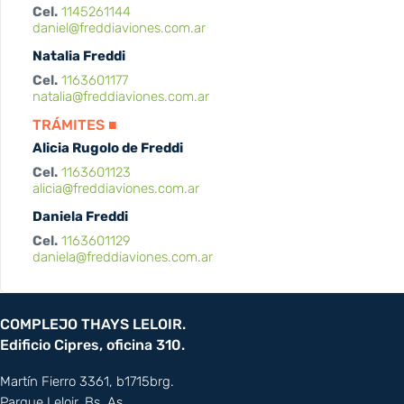
Cel.
1145261144
daniel@freddiaviones.com.ar
Natalia Freddi
Cel.
1163601177
natalia@freddiaviones.com.ar
TRÁMITES ■
Alicia Rugolo de Freddi
Cel.
1163601123
alicia@freddiaviones.com.ar
Daniela Freddi
Cel.
1163601129
daniela@freddiaviones.com.ar
COMPLEJO THAYS LELOIR.
Edificio Cipres, oficina 310.
Martín Fierro 3361, b1715brg.
Parque Leloir, Bs. As.