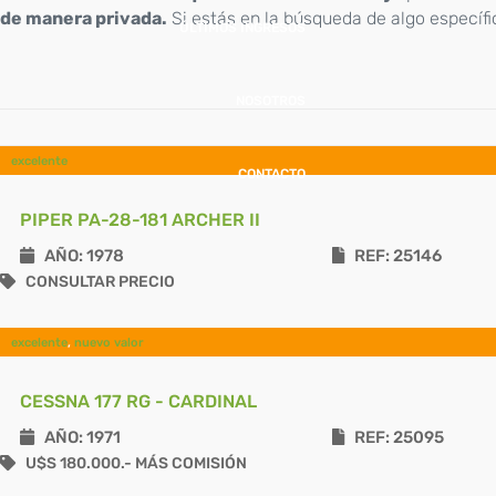
de manera privada.
Si estás en la búsqueda de algo específi
ÚLTIMOS INGRESOS
NOSOTROS
excelente
CONTACTO
PIPER PA-28-181 ARCHER II
AÑO: 1978
REF: 25146
CONSULTAR PRECIO
excelente
,
nuevo valor
CESSNA 177 RG - CARDINAL
AÑO: 1971
REF: 25095
U$S 180.000.- MÁS COMISIÓN