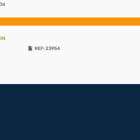
IÓN
IN
REF: 23954