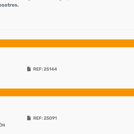
osotros.
REF: 25144
REF: 25091
IÓN