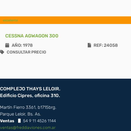
excelente
CESSNA AGWAGON 300
AÑO: 1978
REF: 24058
CONSULTAR PRECIO
COMPLEJO THAYS LELOIR.
Edificio Cipres, oficina 310.
Martín Fierro 3361, b1715brg.
Parque Leloir, Bs. As.
Ventas
54 9 11 4526 1144
ventas@freddiaviones.com.ar