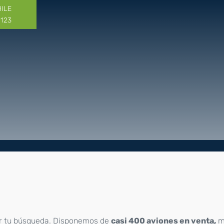
HILE
1123
r tu búsqueda. Disponemos de
casi 400 aviones en venta,
m