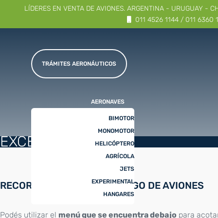
LÍDERES EN VENTA DE AVIONES. ARGENTINA - URUGUAY - C
011 4526 1144 / 011 6360 
TRÁMITES AERONÁUTICOS
AERONAVES
BIMOTOR
MONOMOTOR
EXCELENTE
HELICÓPTERO
AGRÍCOLA
JETS
EXPERIMENTAL
RECORRÉ NUESTRO CATÁLOGO DE AVIONES
HANGARES
Podés utilizar el
menú que se encuentra debajo
para acota