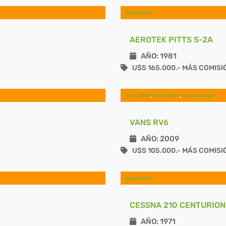
excelente
AEROTEK PITTS S-2A
AÑO: 1981
U$S 165.000.- MÁS COMISI
año 2009
,
excelente
,
nuevo valor
VANS RV6
AÑO: 2009
U$S 105.000.- MÁS COMISI
excelente
CESSNA 210 CENTURION
AÑO: 1971