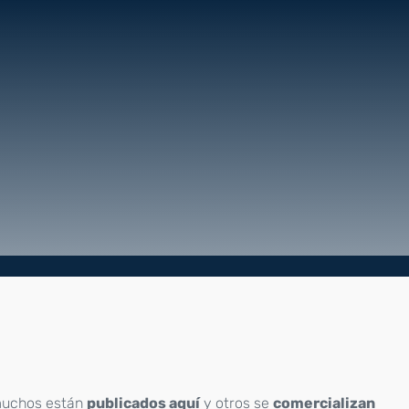
uchos están
publicados aquí
y otros se
comercializan