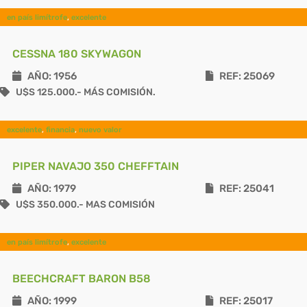
en país limítrofe
,
excelente
CESSNA 180 SKYWAGON
AÑO: 1956
REF: 25069
U$S 125.000.- MÁS COMISIÓN.
excelente
,
financia
,
nuevo valor
PIPER NAVAJO 350 CHEFFTAIN
AÑO: 1979
REF: 25041
U$S 350.000.- MAS COMISIÓN
en país limítrofe
,
excelente
BEECHCRAFT BARON B58
AÑO: 1999
REF: 25017