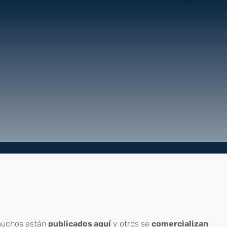
uchos están
publicados aquí
y otros se
comercializan