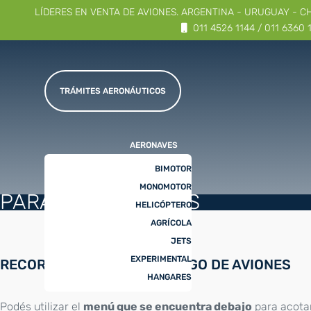
LÍDERES EN VENTA DE AVIONES. ARGENTINA - URUGUAY - C
011 4526 1144 / 011 6360 
TRÁMITES AERONÁUTICOS
AERONAVES
BIMOTOR
MONOMOTOR
PARA HACER HORAS
HELICÓPTERO
AGRÍCOLA
JETS
EXPERIMENTAL
RECORRÉ NUESTRO CATÁLOGO DE AVIONES
HANGARES
Podés utilizar el
menú que se encuentra debajo
para acota