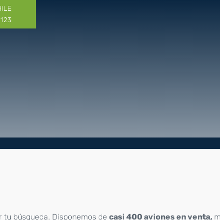
HILE
1123
r tu búsqueda. Disponemos de
casi 400 aviones en venta,
m